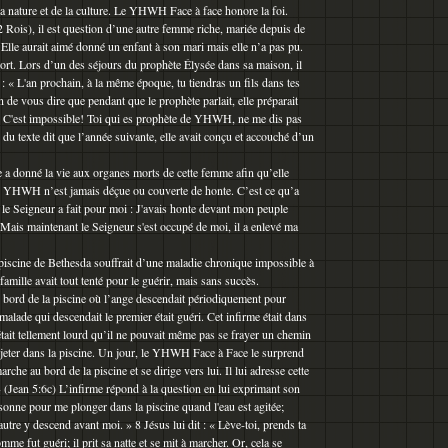
 la nature et de la culture. Le YHWH Face à face honore la foi.
 Rois), il est question d’une autre femme riche, mariée depuis de
Elle aurait aimé donné un enfant à son mari mais elle n’a pas pu.
ort. Lors d’un des séjours du prophète Élysée dans sa maison, il
 : « L'an prochain, à la même époque, tu tiendras un fils dans tes
 de vous dire que pendant que le prophète parlait, elle préparait
 « C'est impossible! Toi qui es prophète de YHWH, ne me dis pas
du texte dit que l’année suivante, elle avait conçu et accouché d’un
 donné la vie aux organes morts de cette femme afin qu’elle
en YHWH n’est jamais déçue ou couverte de honte. C’est ce qu’a
e le Seigneur a fait pour moi : J'avais honte devant mon peuple
. Mais maintenant le Seigneur s'est occupé de moi, il a enlevé ma
iscine de Bethesda souffrait d’une maladie chronique impossible à
 famille avait tout tenté pour le guérir, mais sans succès.
u bord de la piscine où l’ange descendait périodiquement pour
e malade qui descendait le premier était guéri. Cet infirme était dans
était tellement lourd qu’il ne pouvait même pas se frayer un chemin
 jeter dans la piscine. Un jour, le YHWH Face à Face le surprend
rche au bord de la piscine et se dirige vers lui. Il lui adresse cette
» (Jean 5:6c) L’infirme répond à la question en lui exprimant son
rsonne pour me plonger dans la piscine quand l'eau est agitée;
 autre y descend avant moi. » 8 Jésus lui dit : « Lève-toi, prends ta
mme fut guéri; il prit sa natte et se mit à marcher. Or, cela se