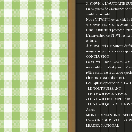
3. YHWH A L'AUTORITE S
En sa qualité de Créateur et de d
visible et invisible.
Notre YHWH? Il est au ciel, il réa
4. YHWH PROMET D'AGIR 
Dans sa fidélité, il promet d’inte
L’intervention de YHWH est la 
enfants.
À YHWH qui a le pouvoir de fai
imaginons, par la puissance qui a
CONCLUSION
Le YHWH Face à Face est le YHWH 
impossibles. Il n’est jamais dé
réfère aucun cas à un autre spécial
l’homme. Il est le divin Roi.
Celui qui s’approche de YHWH doi
- LE TOUT-PUISSANT
- LE YHWH FACE A FACE
- LE YHWH DE L'IMPOSSIB
- LE YHWH QUI SOLUTIONN
Amen !
MON COMMANDANT SECON
L'APOTRE DE REVEIL LG. P
LEADER NATIONAL