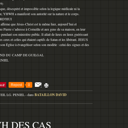
-9)
ique, désespéré et impossible selon la logique médicale ni la
on; YHWH a manifesté son autorité sur la nature et le corps.
RD'HUI
affirme que Jésus-Christ est le même hier, aujourd’hui et
re Pierre s’adresse à Corneille et aux gens de sa maison, en leur
e pendant son ministère public. Il allait de lieux en lieux guérissant
es ceux et celles qui étaient captifs de Satan et les libérant. JESUS
 Église à évangéliser selon son modèle : celui des signes et des
D DU CAMP DE GUILGAL
ENIEL
Repost
0
VEIL LG. PENIEL
-
dans
BATAILLON DAVID
H DES CAS