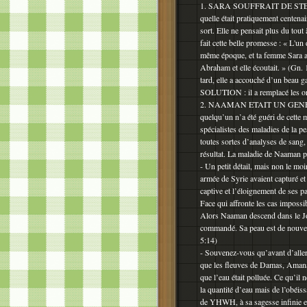
1. SARA SOUFFRAIT DE STERILITE
quelle était pratiquement centena
sort. Elle ne pensait plus du tout 
fait cette belle promesse : « L'un 
même époque, et ta femme Sara aura
Abraham et elle écoutait. » (Gn.
tard, elle a accouché d’un bea
SOLUTION : il a remplacé les org
2. NAAMAN ETAIT UN GENE
quelqu’un n’a été guéri de cette m
spécialistes des maladies de la pea
toutes sortes d’analyses de sang,
résultat. La maladie de Naaman
- Un petit détail, mais non le moi
armée de Syrie avaient capturé et
captive et l’éloignement de ses 
Face qui affronte les cas impossi
Alors Naaman descend dans le Jou
commandé. Sa peau est de nouveau
5:14)
- Souvenez-vous qu’avant d’aller
que les fleuves de Damas, Amana 
que l’eau était polluée. Ce qu’il n
la quantité d’eau mais de l’obéiss
de YHWH, à sa sagesse infinie et 