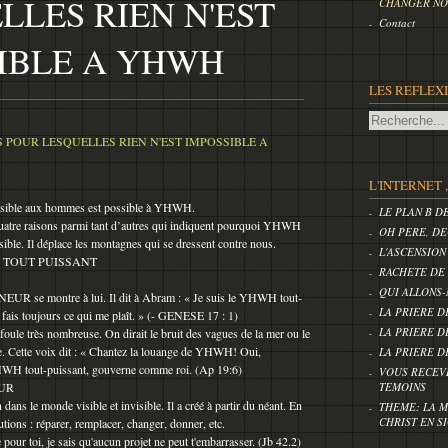
LLES RIEN N'EST
CHANGER NOS
Contact
IBLE A YHWH
LES REFLEX
L'INTERNET 
ossible aux hommes est possible à YHWH.
LE PLAN B D
 quatre raisons parmi tant d’autres qui indiquent pourquoi YHWH
OH PERE, DE
ssible. Il déplace les montagnes qui se dressent contre nous.
L'ASCENSION
H TOUT PUISSANT
RACHETE DE
QUI ALLONS-
EUR se montre à lui. Il dit à Abram : « Je suis le YHWH tout-
LA PRIERE D
 fais toujours ce qui me plaît. » (- GENESE 17 : 1)
LA PRIERE D
 foule très nombreuse. On dirait le bruit des vagues de la mer ou le
e. Cette voix dit : « Chantez la louange de YHWH! Oui,
LA PRIERE D
YHWH tout-puissant, gouverne comme roi. (Ap 19:6)
VOUS RECEV
EUR
TEMOINS
ans le monde visible et invisible. Il a créé à partir du néant. En
THEME: LA M
CHRIST EN S
lutions : réparer, remplacer, changer, donner, etc.
 pour toi, je sais qu'aucun projet ne peut t'embarrasser. (Jb 42.2)