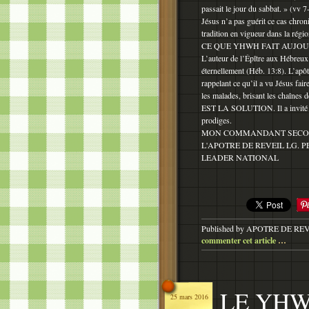
passait le jour du sabbat. » (vv 7
Jésus n’a pas guérit ce cas chron
tradition en vigueur dans la régi
CE QUE YHWH FAIT AUJOU
L’auteur de l’Épître aux Hébreux 
éternellement (Héb. 13:8). L’apôt
rappelant ce qu’il a vu Jésus fair
les malades, brisant les chaînes d
EST LA SOLUTION. Il a invité son
prodiges.
MON COMMANDANT SECON
L'APOTRE DE REVEIL LG. P
LEADER NATIONAL
Published by APOTRE DE RE
commenter cet article
…
LE YHW
25 mars 2016