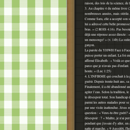
raison, des lois de la science, de
3. Au chapitre 4 du même livre (2
nombreuses années, mais stérile. 
Comme Sara, elle a accepté son s
lui a adressé cette belle promesse
bras. » (2 ROIS 4:16). Pas besoin
déjà une réponse assez directe :
un mensonge! » (v. 14b) La suite 
garçon.
La parole du YHWH Face à Face a
puisse porter un enfant. La foi 
affirmé Élisabeth : « Voilà ce qu
parce que je n'avais pas d'enfant
honte. » (Luc 1:25)
4. L’INFIRME qui couchait à la p
guérir. Depuis trente-huit ans, sa
Finalement, il a été abandonné a
agiter l’eau. Selon la tradition, l
le désespoir total. Son handicap 
parmi les autres malades pour se
par une visite inattendue. Jésus ma
question : « Veux-tu être guéri? 
désespoir : 7 « Maître, je n'ai pe
pendant que j'essaie d'y aller, un
natte et marche. » 9 Aussitôt, l'ho