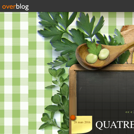
<<
<
QUATRE
28 mars 2016