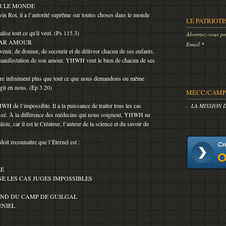
UR LE MONDE
ivin Roi, il a l’autorité suprême sur toutes choses dans le monde
LE PATRIOTI
lise tout ce qu'il veut. (Ps 115.3)
Abonnez-vous pou
PAR AMOUR
Email
rvenir, de donner, de secourir et de délivrer chacun de ses enfants.
manifestation de son amour. YHWH veut le bien de chacun de ses
re infiniment plus que tout ce que nous demandons ou même
git en nous. (Ép 3.20)
MECC/CAMP 
de l’impossible. Il a la puissance de traiter tous les cas
LA MISSION 
passé. À la différence des médecins qui nous soignent, YHWH ne
iste, car il est le Créateur, l’auteur de la science et du savoir de
t reconnaitre que l’Éternel est :
LE
E LES CAS JUGES IMPOSSIBLES
D DU CAMP DE GUILGAL
ENIEL