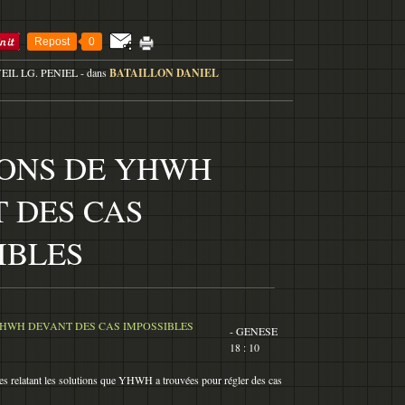
Repost
0
VEIL LG. PENIEL
-
dans
BATAILLON DANIEL
ONS DE YHWH
 DES CAS
IBLES
- GENESE
18 : 10
es relatant les solutions que YHWH a trouvées pour régler des cas