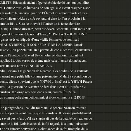
. Elle avait atteint l’âge vénérable de 90 ans; on peut dire
ire. Comme tous les humains de son âge, elle s’était résignée à son
à la maternité jusqu’au jour où l’Éternel lui a rendu visite et lui a
des visiteurs déclara : « Je reviendrai chez toi l'an prochain à la
 un fils. » Sara se trouvait à l'entrée de la tente, derrière
 18:10). L’année suivante, Sara est devenu enceinte. Neuf mois plus
u garçon et lui a donné le nom d’Isaac. YHWH A TROUVE UNE
anes usés et fatigués d’une vieille femme et de son mari.
RAL SYRIEN QUI SOUFFRAIT DE LA LEPRE. Jamais
aladie. Son portefeuille lui a permis de consulter tous les meilleurs
u de l’époque. S’il avait été de notre génération, il aurait fait
 appliqué toutes sortes de crème mais cela n’aurait donné aucun
 porte un seul nom : « INCURABLE. »
ndre, servira à la guérison de Naaman. Les soldats de la vaillante
 ramené une petite fille comme prisonnière. Malgré sa condition de
parents, elle se souvient que le YHWH d’Israël est le YHWH Face à
bles. La guérison de Naaman se fera dans l’eau du Jourdain : «
rdain. Il plonge sept fois dans l'eau, comme Élisée l'a
 comme celle d'un petit enfant, et il devient pur. » (- 2 ROIS
 se plonger dans l’eau du Jourdain, le général Naaman trouvait
et Parpar valaient mieux que le Jourdain. Il pensait probablement
e savait pas, c’est qu’il ne s’agissait pas de la qualité de l’eau ou de
ance de la foi. L’obéissance de la foi regarde à la toute-puissance
à son autorité souveraine. L’obéissance de la foi triomphe de la