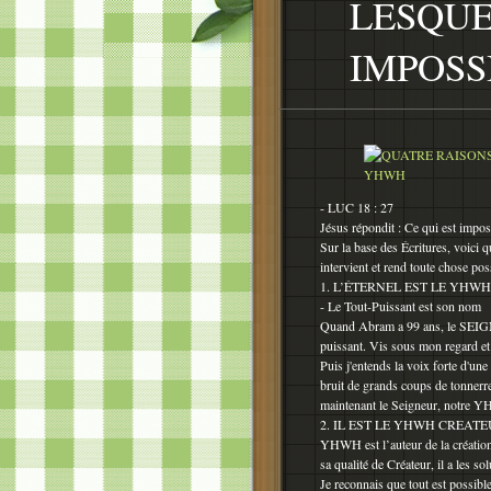
LESQUE
IMPOSS
- LUC 18 : 27
Jésus répondit : Ce qui est imp
Sur la base des Écritures, voici
intervient et rend toute chose po
1. L’ÉTERNEL EST LE YHW
- Le Tout-Puissant est son nom
Quand Abram a 99 ans, le SEIGN
puissant. Vis sous mon regard et
Puis j'entends la voix forte d'une
bruit de grands coups de tonnerr
maintenant le Seigneur, notre 
2. IL EST LE YHWH CREAT
YHWH est l’auteur de la création d
sa qualité de Créateur, il a les so
Je reconnais que tout est possible