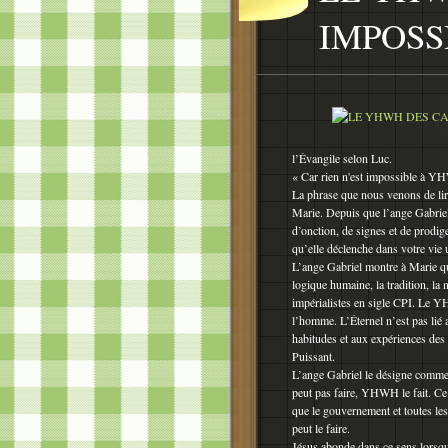
IMPOSS
l’Évangile selon Luc.
« Car rien n'est impossible à Y
La phrase que nous venons de lire
Marie. Depuis que l’ange Gabriel 
d’onction, de signes et de prodig
qu’elle déclenche dans votre vi
L’ange Gabriel montre à Marie qu
logique humaine, la tradition, la 
impérialistes en sigle CPI. Le Y
l’homme. L’Éternel n’est pas lié 
habitudes et aux expériences des
Puissant.
L’ange Gabriel le désigne co
peut pas faire, YHWH le fait. Ce
que le gouvernement et toutes le
peut le faire.
Jésus abonde dans ce sens lorsqu’