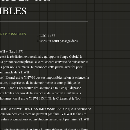
IBLES
- LUC 1 : 37
Lisons un court passage dans
HWH » (Luc 1:37)
 est la révélation extraordinaire qu’apporte l’ange Gabriel à
a prononcé cette phrase, elle est encore couverte de puissance et
es pour nous ce matin. Je prononce cette parole avec foi pour
e un miracle de YHWH.
e l’Éternel est le YHWH des cas impossibles selon la science, la
nature, l’expérience de la vie voir même la cour politique des
HWH Face à Face trouve des solutions à tout ce qui dépasse
aux limites des lois de la science et de la nature ni même aux
 hommes, car il est le YHWH INFINI, le Créateur et le Tout-
mme étant le YHWH DES CAS IMPOSSIBLES. Ce que la science ne
 que ton père et ta mère ne peuvent pas faire, YHWH le fait. Ce
s autres organisations ou institutions ne peuvent pas faire, YHWH
il révèle cette vérité au jeune homme riche en lui disant : « Pour