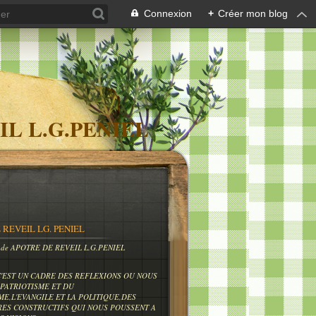
Connexion
+
Créer mon blog
IL L.G.PENIEL
 REVEIL LG. PENIEL
og de APOTRE DE REVEIL L.G.PENIEL
C'EST UN CADRE DES REFLEXIONS OU NOUS
PATRIOTISME ET DU
ME,L'EVANGILE ET LA POLITIQUE,DES
RES CONSTRUCTIFS QUI NOUS POUSSENT A